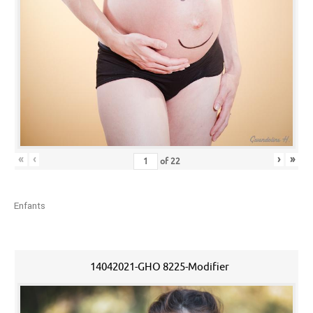
«
‹
›
»
of
22
Enfants
14042021-GHO 8225-Modifier