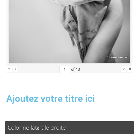
«
‹
›
»
of
13
Ajoutez votre titre ici
Colonne latérale droite