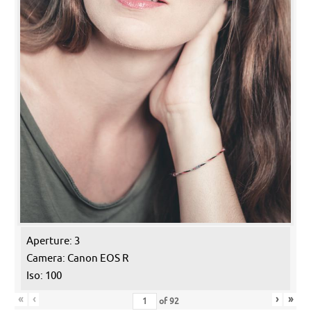
Aperture: 3
Camera: Canon EOS R
Iso: 100
«
‹
›
»
of
92