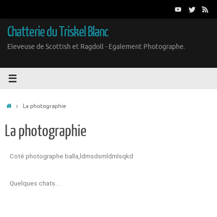
Chatterie du Triskel Blanc
Eleveuse de Scottish et Ragdoll - Egalement Photographe.
La photographie
La photographie
Coté photographe balla,ldmsdsmldmlsqkd
Quelques chats…