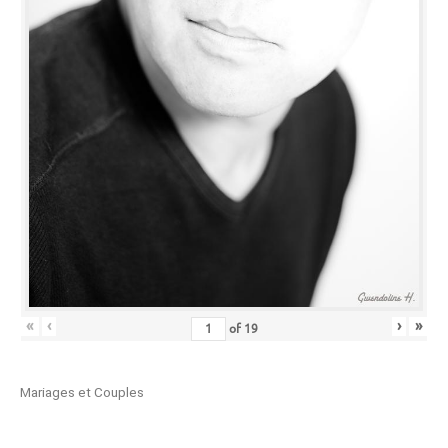
«
‹
›
»
of
19
Mariages et Couples