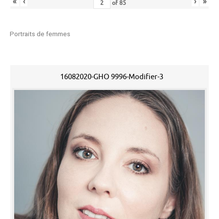
«
‹
›
»
of
85
Portraits de femmes
16082020-GHO 9996-Modifier-3