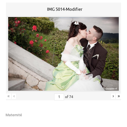
IMG 5014-Modifier
«
‹
›
»
of
74
Maternité