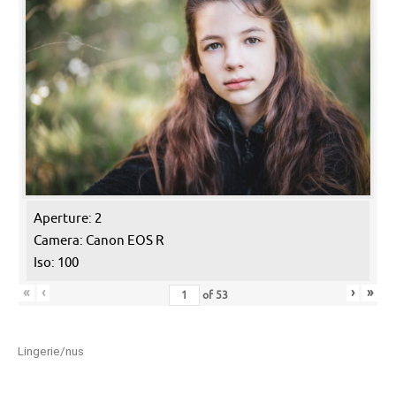
Aperture: 2
Camera: Canon EOS R
Iso: 100
«
‹
›
»
of
53
Lingerie/nus