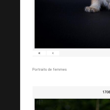
«
‹
Portraits de femmes
1708