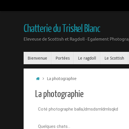
Chatterie du Triskel Blanc
Eleveuse de Scottish et Ragdoll - Egalement Photogra
Bienvenue
Portées
Le ragdoll
Le Scottish
La photographie
La photographie
Coté photographe balla,ldmsdsmldmlsqkd
Quelques chats…