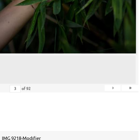
›
»
of
92
IMG 9218-Modifier