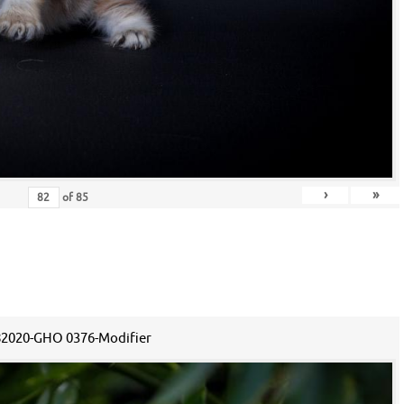
›
»
of
85
2020-GHO 0376-Modifier