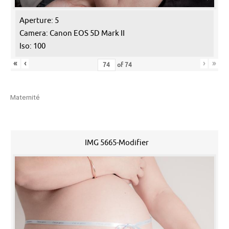
Aperture: 5
Camera: Canon EOS 5D Mark II
Iso: 100
«
‹
›
»
of
74
Maternité
IMG 5665-Modifier