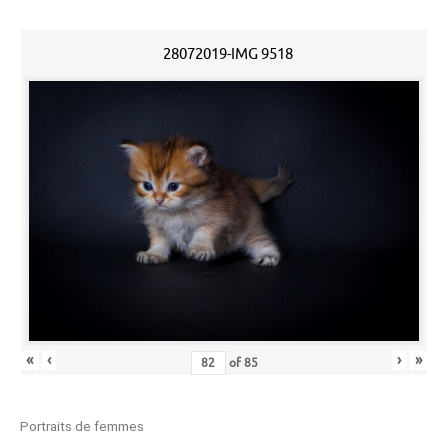
28072019-IMG 9518
«
‹
›
»
of
85
Portraits de femmes