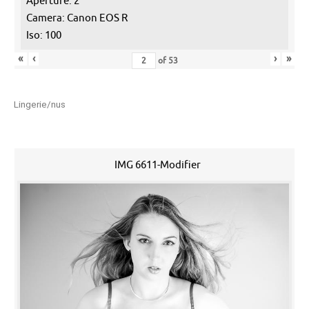
Aperture: 2
Camera: Canon EOS R
Iso: 100
«
‹
›
»
of
53
Lingerie/nus
IMG 6611-Modifier