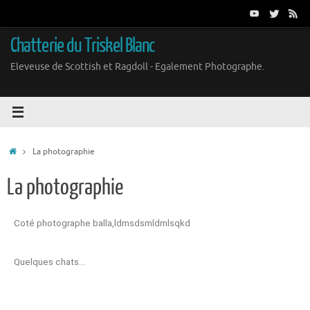
Chatterie du Triskel Blanc
Eleveuse de Scottish et Ragdoll - Egalement Photographe.
La photographie
La photographie
Coté photographe balla,ldmsdsmldmlsqkd
Quelques chats…