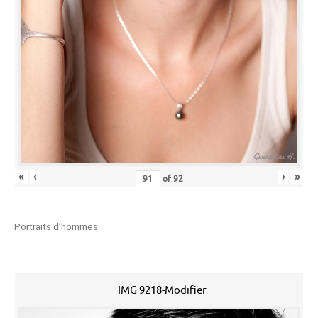
«
‹
›
»
of
92
Portraits d’hommes
IMG 9218-Modifier