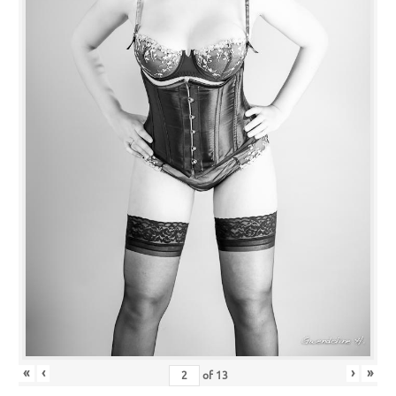
«
‹
›
»
of
13