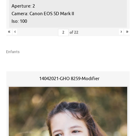
Aperture: 2
Camera: Canon EOS 5D Mark II
Iso: 100
«
‹
›
»
of
22
Enfants
14042021-GHO 8259-Modifier