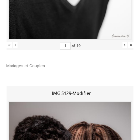
«
‹
›
»
of
19
Mariages et Couples
IMG 5129-Modifier