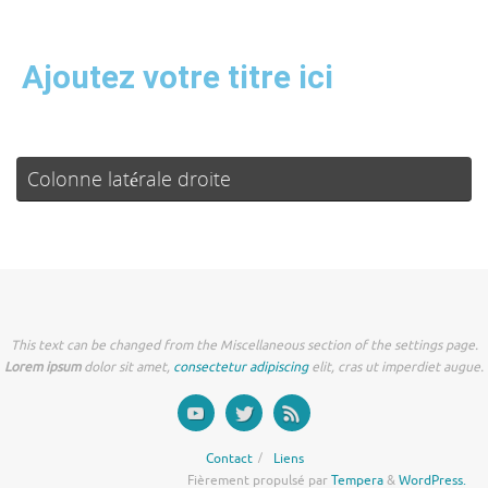
Ajoutez votre titre ici
Colonne latérale droite
This text can be changed from the Miscellaneous section of the settings page.
Lorem ipsum
dolor sit amet,
consectetur adipiscing
elit, cras ut imperdiet augue.
Contact
Liens
Fièrement propulsé par
Tempera
&
WordPress.