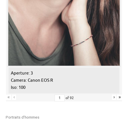
Aperture: 3
Camera: Canon EOS R
Iso: 100
«
‹
›
»
of
92
Portraits d’hommes