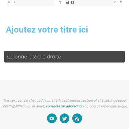
«
‹
›
»
of
13
Ajoutez votre titre ici
Colonne latérale droite
This text can be changed from the Miscellaneous section of the settings page.
Lorem ipsum
dolor sit amet,
consectetur adipiscing
elit, cras ut imperdiet augue.