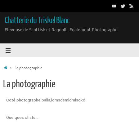
Chatterie du Triskel Blanc
Eleveuse de Scottish et Ragdoll - Egalement Photographe.
La photographie
La photographie
Coté photographe balla,ldmsdsmldmlsqkd
Quelques chats…