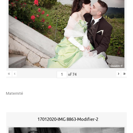
«
‹
›
»
of
74
Maternité
17012020-IMG 8863-Modifier-2