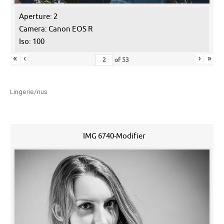
Aperture: 2
Camera: Canon EOS R
Iso: 100
«
‹
›
»
of
53
Lingerie/nus
IMG 6740-Modifier