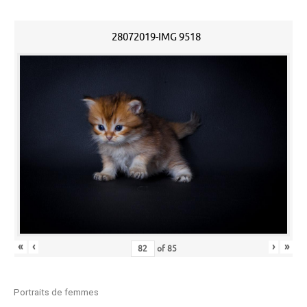
28072019-IMG 9518
«
‹
›
»
of
85
Portraits de femmes