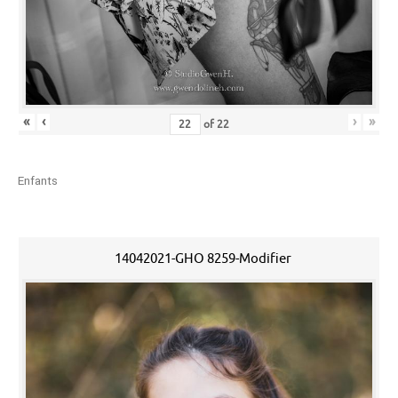
«
‹
›
»
of
22
Enfants
14042021-GHO 8259-Modifier