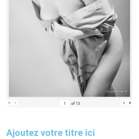
«
‹
›
»
of
13
Ajoutez votre titre ici