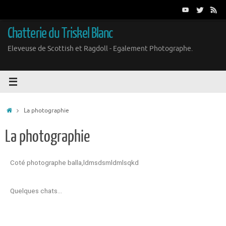
Chatterie du Triskel Blanc
Eleveuse de Scottish et Ragdoll - Egalement Photographe.
La photographie
La photographie
Coté photographe balla,ldmsdsmldmlsqkd
Quelques chats…