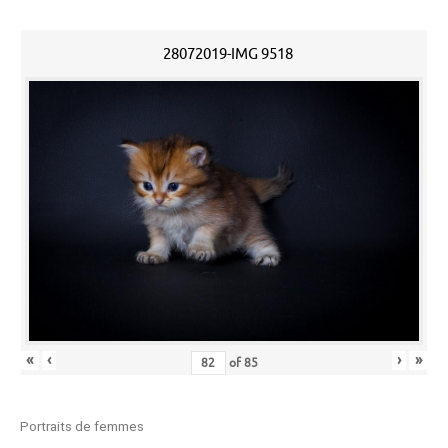
28072019-IMG 9518
«
‹
›
»
of
85
Portraits de femmes