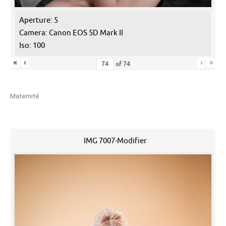
Aperture: 5
Camera: Canon EOS 5D Mark II
Iso: 100
«
‹
›
»
of
74
Maternité
IMG 7007-Modifier