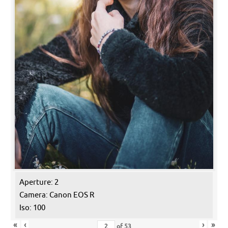
Aperture: 2
Camera: Canon EOS R
Iso: 100
«
‹
›
»
of
53