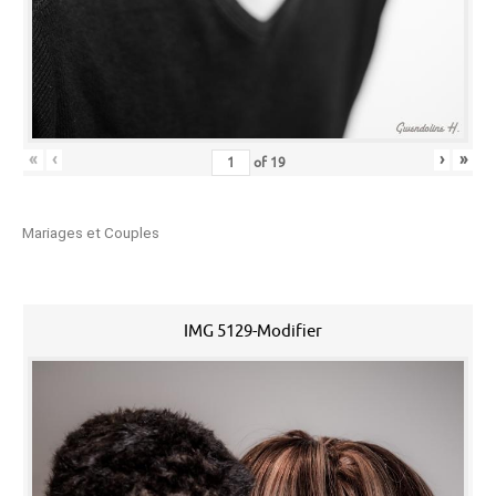
«
‹
›
»
of
19
Mariages et Couples
IMG 5129-Modifier