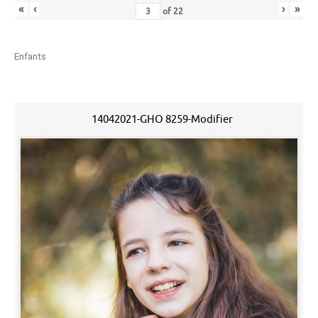
«
‹
›
»
of
22
Enfants
14042021-GHO 8259-Modifier