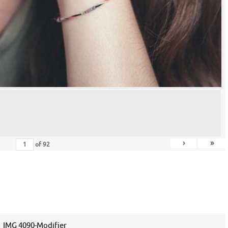
›
»
of
92
IMG 4090-Modifier