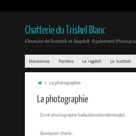
Chatterie du Triskel Blanc
Eleveuse de Scottish et Ragdoll - Egalement Photogra
Bienvenue
Portées
Le ragdoll
Le Scottish
La photographie
La photographie
Coté photographe balla,ldmsdsmldmlsqkd
Quelques chats…