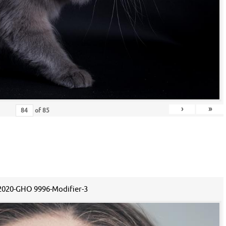
›
»
of
85
2020-GHO 9996-Modifier-3