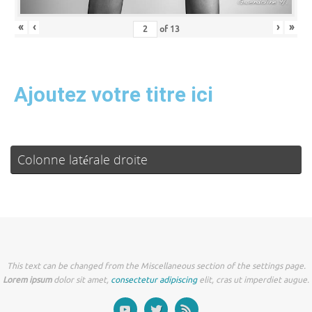
«
‹
›
»
of
13
Ajoutez votre titre ici
Colonne latérale droite
This text can be changed from the Miscellaneous section of the settings page.
Lorem ipsum
dolor sit amet,
consectetur adipiscing
elit, cras ut imperdiet augue.