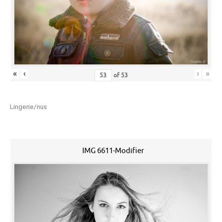
«
‹
›
»
of
53
Lingerie/nus
IMG 6611-Modifier