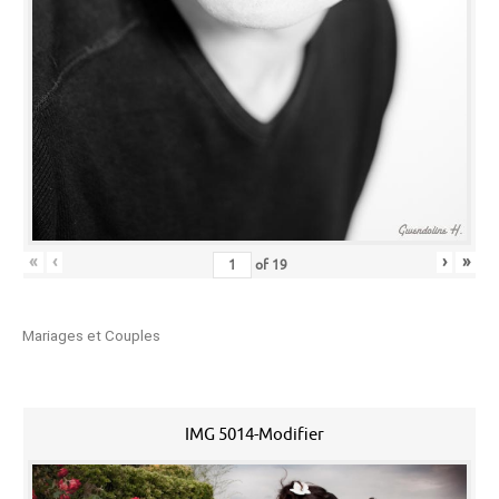
«
‹
›
»
of
19
Mariages et Couples
IMG 5014-Modifier