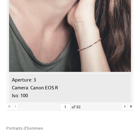
Aperture: 3
Camera: Canon EOS R
Iso: 100
«
‹
›
»
of
92
Portraits d’hommes