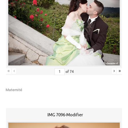
«
‹
›
»
of
74
Maternité
IMG 7096-Modifier