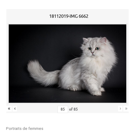
18112019-IMG 6662
«
‹
›
»
of
85
Portraits de femmes