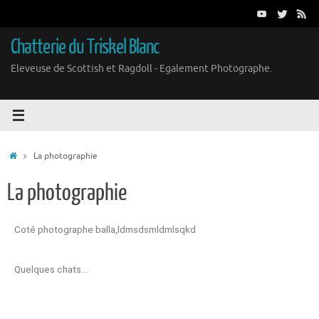
Chatterie du Triskel Blanc
Eleveuse de Scottish et Ragdoll - Egalement Photographe.
La photographie
La photographie
Coté photographe balla,ldmsdsmldmlsqkd
Quelques chats…