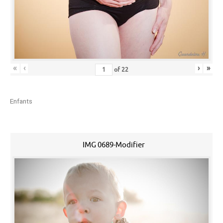
«
‹
›
»
of
22
Enfants
IMG 0689-Modifier