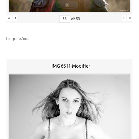
«
‹
›
»
of
53
Lingerie/nus
IMG 6611-Modifier