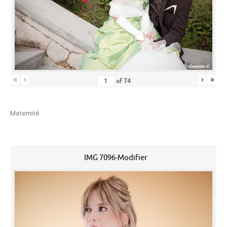
«
‹
›
»
of
74
Maternité
IMG 7096-Modifier