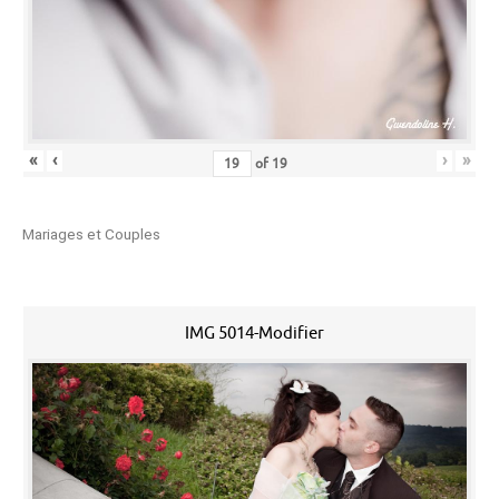
«
‹
›
»
of
19
Mariages et Couples
IMG 5014-Modifier