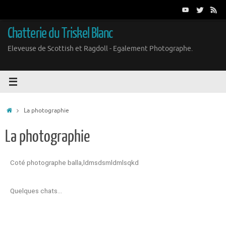
Chatterie du Triskel Blanc
Eleveuse de Scottish et Ragdoll - Egalement Photographe.
La photographie
La photographie
Coté photographe balla,ldmsdsmldmlsqkd
Quelques chats…