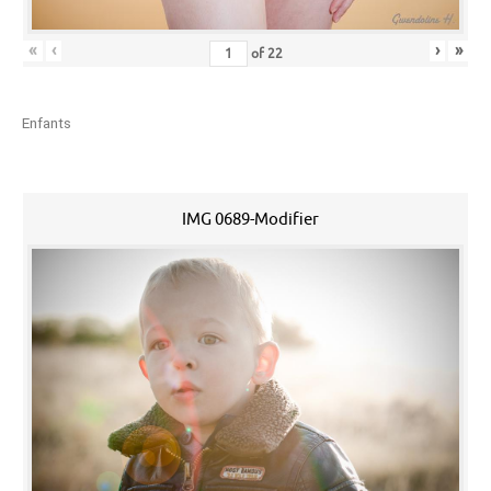
«
‹
›
»
of
22
Enfants
IMG 0689-Modifier