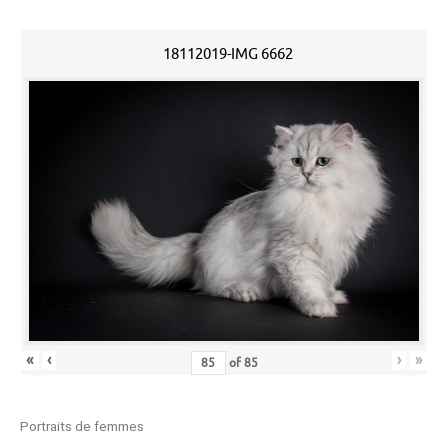
18112019-IMG 6662
«
‹
›
»
of
85
Portraits de femmes