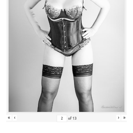
«
‹
›
»
of
13