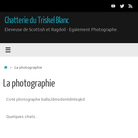
Chatterie du Triskel Blanc
Eleveuse de Scottish et Ragdoll - Egalement Photographe.
La photographie
La photographie
Coté photographe balla,ldmsdsmldmlsqkd
Quelques chats…