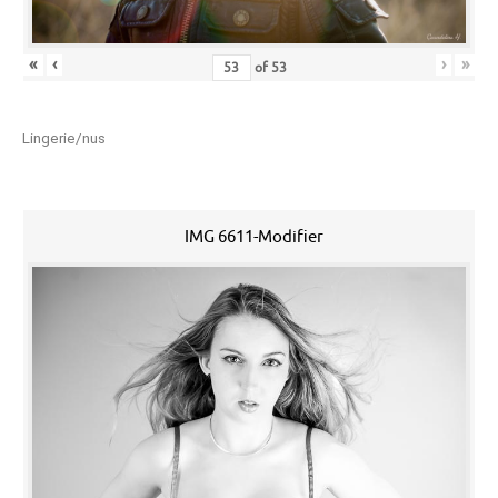
«
‹
›
»
of
53
Lingerie/nus
IMG 6611-Modifier