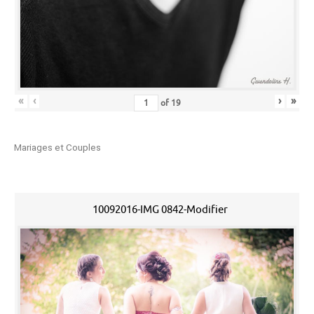
«
‹
›
»
of
19
Mariages et Couples
10092016-IMG 0842-Modifier