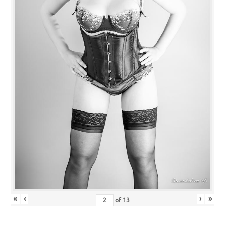
«
‹
›
»
of
13