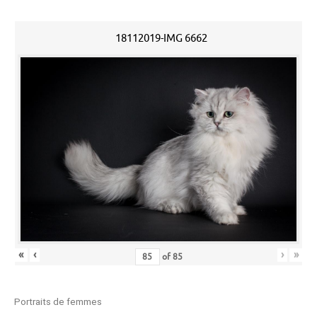
18112019-IMG 6662
«
‹
›
»
of
85
Portraits de femmes