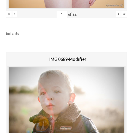
«
‹
›
»
of
22
Enfants
IMG 0689-Modifier