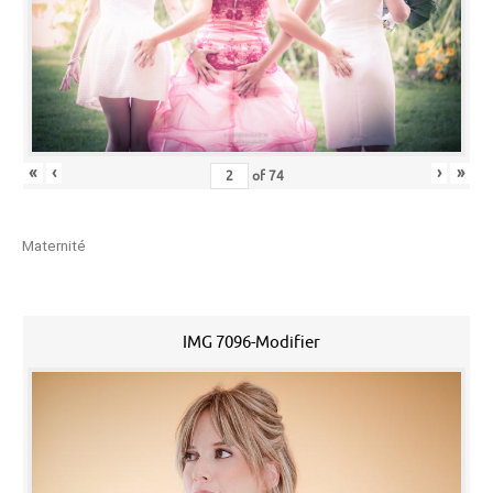
«
‹
›
»
of
74
Maternité
IMG 7096-Modifier