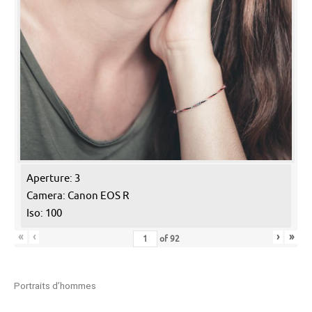
Aperture: 3
Camera: Canon EOS R
Iso: 100
«
‹
›
»
of
92
Portraits d’hommes