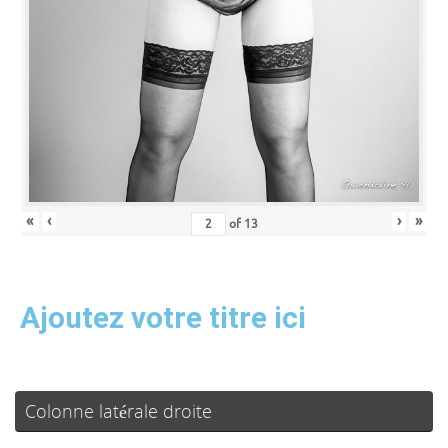
«
‹
›
»
of
13
Ajoutez votre titre ici
Colonne latérale droite