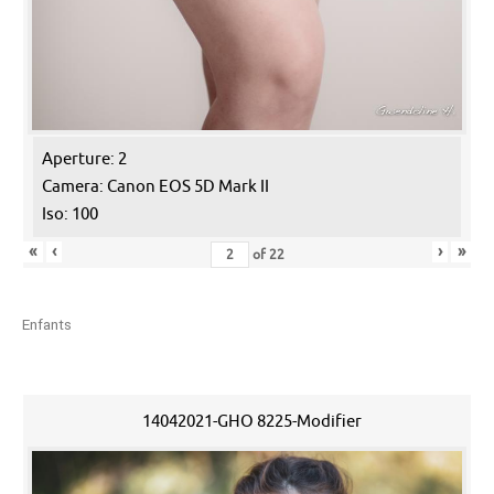
Aperture: 2
Camera: Canon EOS 5D Mark II
Iso: 100
«
‹
›
»
of
22
Enfants
14042021-GHO 8225-Modifier