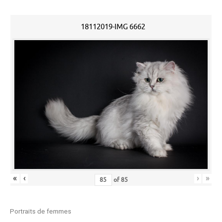
18112019-IMG 6662
«
‹
›
»
of
85
Portraits de femmes