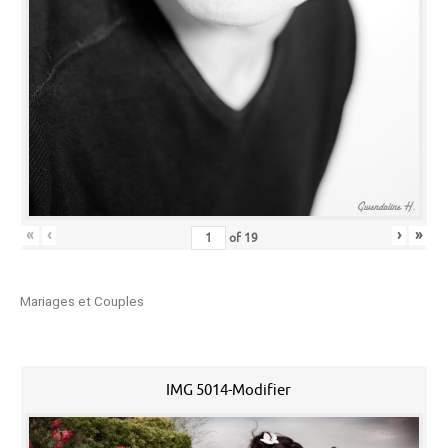
«
‹
›
»
of
19
Mariages et Couples
IMG 5014-Modifier