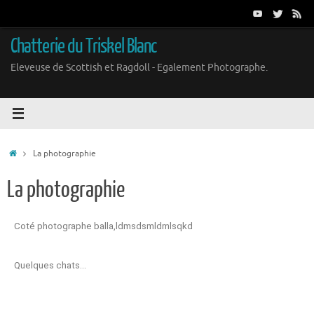
Chatterie du Triskel Blanc
Eleveuse de Scottish et Ragdoll - Egalement Photographe.
La photographie
La photographie
Coté photographe balla,ldmsdsmldmlsqkd
Quelques chats…