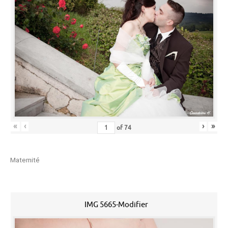
«
‹
›
»
of
74
Maternité
IMG 5665-Modifier