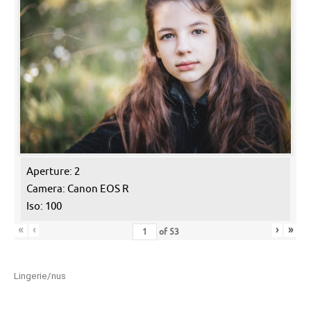
Aperture: 2
Camera: Canon EOS R
Iso: 100
«
‹
›
»
of
53
Lingerie/nus