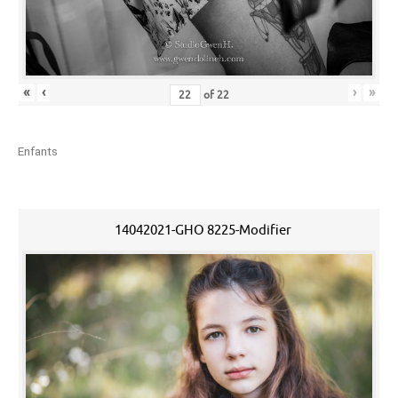
«
‹
›
»
of
22
Enfants
14042021-GHO 8225-Modifier