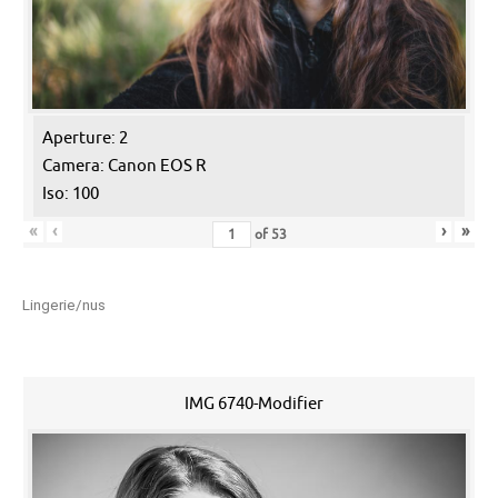
Aperture: 2
Camera: Canon EOS R
Iso: 100
«
‹
›
»
of
53
Lingerie/nus
IMG 6740-Modifier