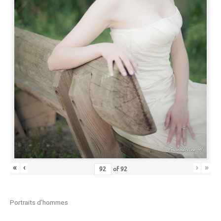
«
‹
›
»
of
92
Portraits d’hommes