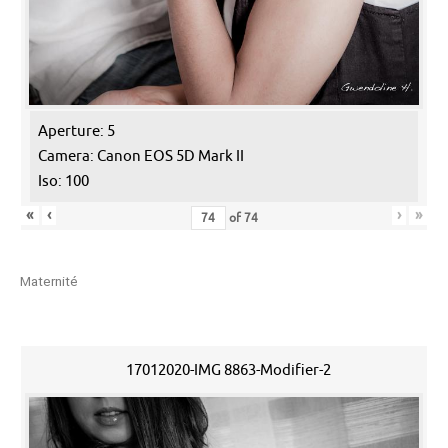
Aperture: 5
Camera: Canon EOS 5D Mark II
Iso: 100
«
‹
›
»
of
74
Maternité
17012020-IMG 8863-Modifier-2