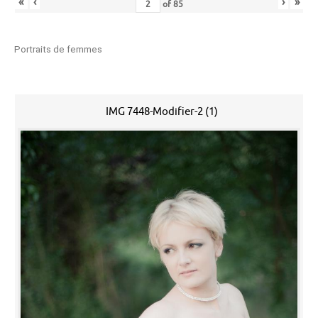
«
‹
›
»
of
85
Portraits de femmes
IMG 7448-Modifier-2 (1)