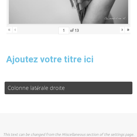
«
‹
›
»
of
13
Ajoutez votre titre ici
Colonne latérale droite
This text can be changed from the Miscellaneous section of the settings page.