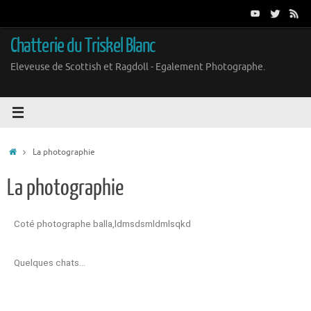
Chatterie du Triskel Blanc
Eleveuse de Scottish et Ragdoll - Egalement Photographe.
La photographie
La photographie
Coté photographe balla,ldmsdsmldmlsqkd
Quelques chats…