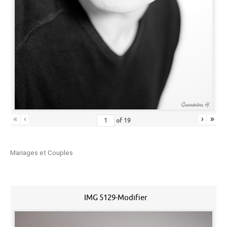
«
‹
›
»
of
19
Mariages et Couples
IMG 5129-Modifier